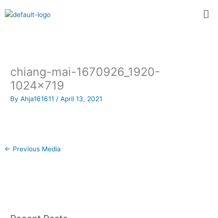
Skip
Me
to
content
chiang-mai-1670926_1920-
1024×719
By
Ahja161611
/
April 13, 2021
←
Previous Media