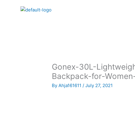
Skip
to
content
Gonex-30L-Lightweigh
Backpack-for-Women-
By
Ahja161611
/
July 27, 2021