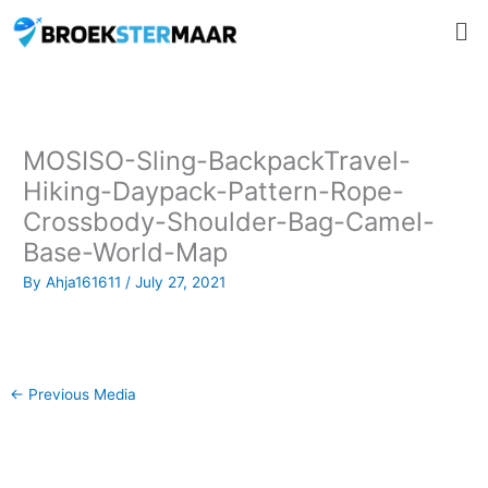
Skip
Me
to
content
MOSISO-Sling-BackpackTravel-
Hiking-Daypack-Pattern-Rope-
Crossbody-Shoulder-Bag-Camel-
Base-World-Map
By
Ahja161611
/
July 27, 2021
←
Previous Media