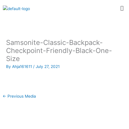
Skip
Me
to
content
Samsonite-Classic-Backpack-
Checkpoint-Friendly-Black-One-
Size
By
Ahja161611
/
July 27, 2021
←
Previous Media