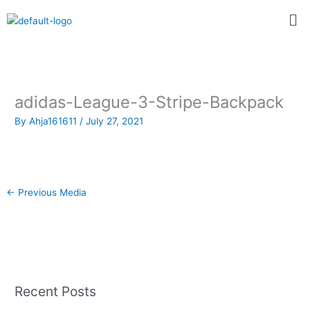
Skip
Me
to
content
adidas-League-3-Stripe-Backpack
By
Ahja161611
/
July 27, 2021
←
Previous Media
Recent Posts