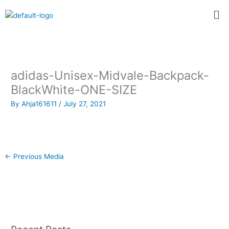
Skip
Me
to
content
adidas-Unisex-Midvale-Backpack-
BlackWhite-ONE-SIZE
By
Ahja161611
/
July 27, 2021
←
Previous Media