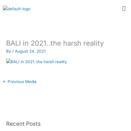
Skip
Me
to
content
BALI in 2021..the harsh reality
By
/
August 24, 2021
←
Previous Media
Recent Posts