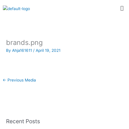
Skip
Me
to
content
brands.png
By
Ahja161611
/
April 19, 2021
←
Previous Media
Recent Posts