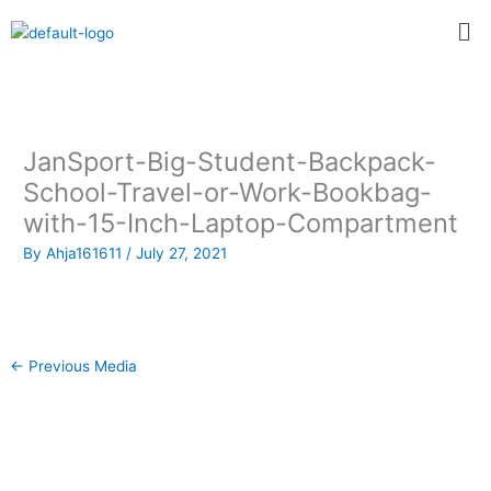
Skip
Me
to
content
JanSport-Big-Student-Backpack-
School-Travel-or-Work-Bookbag-
with-15-Inch-Laptop-Compartment
By
Ahja161611
/
July 27, 2021
←
Previous Media