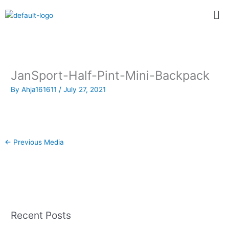
Skip
Me
to
content
JanSport-Half-Pint-Mini-Backpack
By
Ahja161611
/
July 27, 2021
←
Previous Media
Recent Posts