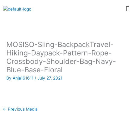
Skip
Me
to
content
MOSISO-Sling-BackpackTravel-
Hiking-Daypack-Pattern-Rope-
Crossbody-Shoulder-Bag-Navy-
Blue-Base-Floral
By
Ahja161611
/
July 27, 2021
←
Previous Media