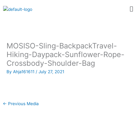
Skip
Me
to
content
MOSISO-Sling-BackpackTravel-
Hiking-Daypack-Sunflower-Rope-
Crossbody-Shoulder-Bag
By
Ahja161611
/
July 27, 2021
←
Previous Media