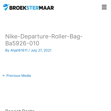
Skip
Men
to
content
Nike-Departure-Roller-Bag-
Ba5926-010
By
Ahja161611
/
July 27, 2021
←
Previous Media