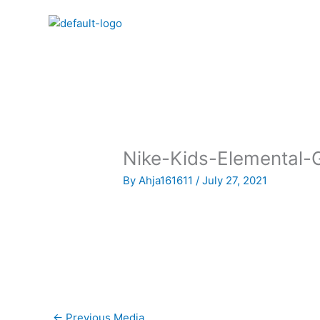
Skip
to
content
Nike-Kids-Elemental-
By
Ahja161611
/
July 27, 2021
←
Previous Media