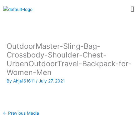
Skip
Me
to
content
OutdoorMaster-Sling-Bag-
Crossbody-Shoulder-Chest-
UrbenOutdoorTravel-Backpack-for-
Women-Men
By
Ahja161611
/
July 27, 2021
←
Previous Media