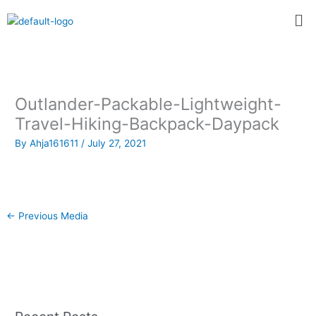
Skip
Me
to
content
Outlander-Packable-Lightweight-
Travel-Hiking-Backpack-Daypack
By
Ahja161611
/
July 27, 2021
←
Previous Media