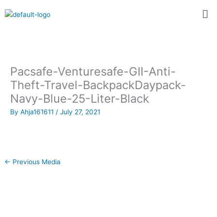
Skip
Me
to
content
Pacsafe-Venturesafe-GII-Anti-
Theft-Travel-BackpackDaypack-
Navy-Blue-25-Liter-Black
By
Ahja161611
/
July 27, 2021
←
Previous Media