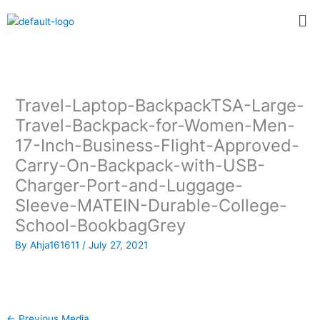
Skip
Me
to
content
Travel-Laptop-BackpackTSA-Large-
Travel-Backpack-for-Women-Men-
17-Inch-Business-Flight-Approved-
Carry-On-Backpack-with-USB-
Charger-Port-and-Luggage-
Sleeve-MATEIN-Durable-College-
School-BookbagGrey
By
Ahja161611
/
July 27, 2021
←
Previous Media