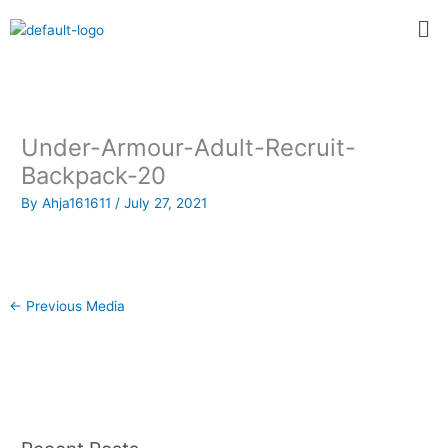
Skip
Me
to
content
Under-Armour-Adult-Recruit-
Backpack-20
By
Ahja161611
/
July 27, 2021
←
Previous Media