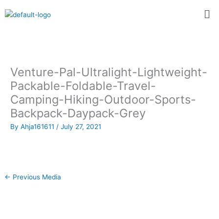
Skip
Me
to
content
Venture-Pal-Ultralight-Lightweight-
Packable-Foldable-Travel-
Camping-Hiking-Outdoor-Sports-
Backpack-Daypack-Grey
By
Ahja161611
/
July 27, 2021
←
Previous Media