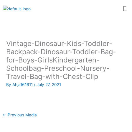
Skip
Me
to
content
Vintage-Dinosaur-Kids-Toddler-
Backpack-Dinosaur-Toddler-Bag-
for-Boys-GirlsKindergarten-
Schoolbag-Preschool-Nursery-
Travel-Bag-with-Chest-Clip
By
Ahja161611
/
July 27, 2021
←
Previous Media