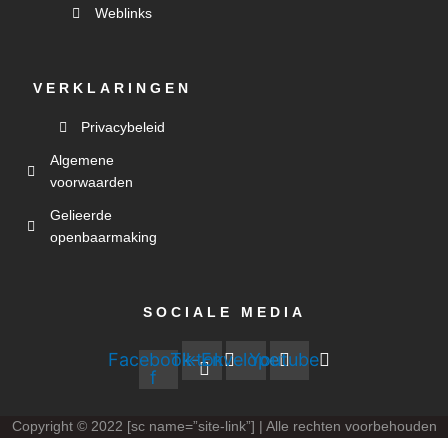
Weblinks
VERKLARINGEN
Privacybeleid
Algemene
voorwaarden
Gelieerde
openbaarmaking
SOCIALE MEDIA
Facebook-
Tiktok
Envelope
Youtube
f
Copyright © 2022 [sc name=”site-link”] | Alle rechten voorbehouden