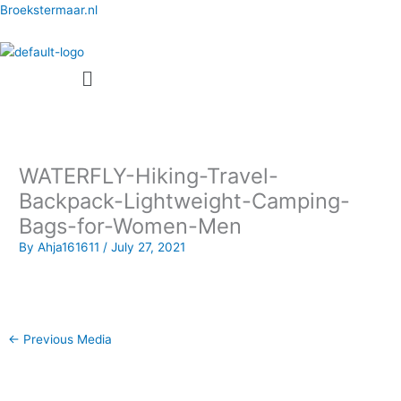
Skip
Broekstermaar.nl
to
content
Menu
WATERFLY-Hiking-Travel-
Backpack-Lightweight-Camping-
Bags-for-Women-Men
By
Ahja161611
/
July 27, 2021
←
Previous Media